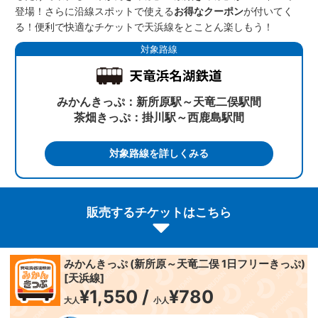
登場！さらに沿線スポットで使える
お得なクーポン
が付いてく
る！便利で快適なチケットで天浜線をとことん楽しもう！
対象路線
みかんきっぷ：新所原駅～天竜二俣駅間
茶畑きっぷ：掛川駅～西鹿島駅間
対象路線を詳しくみる
販売するチケットはこちら
みかんきっぷ (新所原～天竜二俣 1日フリーきっぷ)
[天浜線]
¥1,550 /
¥780
大人
小人