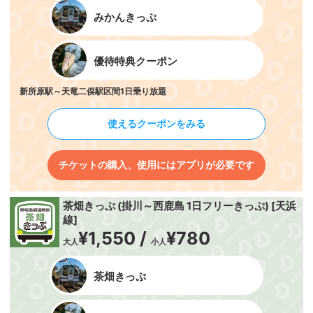
みかんきっぷ
優待特典クーポン
新所原駅～天竜二俣駅区間1日乗り放題
使えるクーポンをみる
チケットの購入、使用にはアプリが必要です
茶畑きっぷ (掛川～西鹿島 1日フリーきっぷ) [天浜
線]
¥1,550 /
¥780
大人
小人
茶畑きっぷ