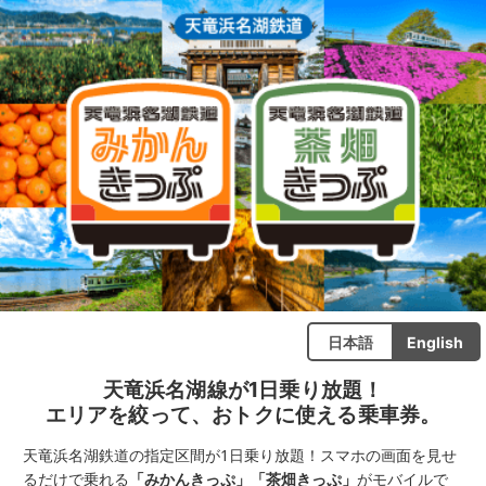
日本語
English
天竜浜名湖線が1日乗り放題！
エリアを絞って、おトクに使える乗車券。
天竜浜名湖鉄道の指定区間が1日乗り放題！スマホの画面を見せ
るだけで乗れる
「みかんきっぷ」「茶畑きっぷ」
がモバイルで