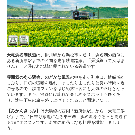
茶畑
天竜浜名湖鉄道
は、掛川駅から浜松市を通り、浜名湖の西側に
ある新所原駅までの区間を走る鉄道路線。「
天浜線
（てんはま
せん）」と呼ばれ地域に愛されている鉄道です。
雰囲気のある駅舎、のどかな風景
の中を走る列車は、情緒感た
っぷり。日頃の喧騒を離れ、ゆったりまったりと良い時間を過
ごせるので、鉄道ファンをはじめ旅行客にも人気の路線となっ
ています。また、沿線には訪れて楽しめるスポットも多くあ
り、途中下車の旅を盛り上げてくれること間違いなし。
【みかんきっぷ】
は天浜線の西側「新所原駅」から「天竜二俣
駅」まで、1日乗り放題になる乗車券。浜名湖をぐるっと周遊す
るのにオススメです。名物の絶品うなぎ料理を堪能しましょ
う。