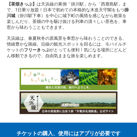
【茶畑きっぷ】
は天浜線の東側「掛川駅」から「西鹿島駅」ま
で、1日乗り放題！日本で初めての本格的な木造天守閣をもつ
掛
川城
（掛川駅下車）を中心に城下町の風情を感じながら散策を
楽しんだり、茶畑の中を駆け抜ける列車の清々しい景色を、車
窓から味わうこともできます。
天浜線は、春夏秋冬の原風景を車窓から味わうことのできる、
情緒豊かな路線。沿線の観光スポットを回るには、モバイルチ
ケットの
フリーきっぷ
がとっても便利！気になる場所にどんど
ん移動できるので、自由気ままな旅を楽しめます。
チケットの購入、使用にはアプリが必要です