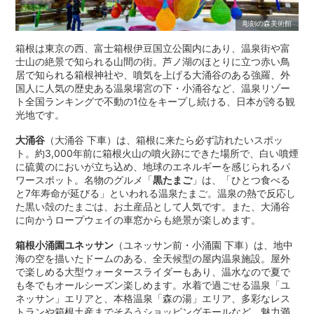
彫刻の森美術館
箱根は東京の西、富士箱根伊豆国立公園内にあり、温泉街や富
士山の絶景で知られる山間の街。芦ノ湖のほとりに立つ赤い鳥
居で知られる箱根神社や、噴気を上げる大涌谷のある強羅、外
国人に人気の歴史ある温泉場宮の下・小涌谷など、温泉リゾー
ト全国ランキングで不動の1位をキープし続ける、日本が誇る観
光地です。
大涌谷
（大涌谷 下車）は、箱根に来たら必ず訪れたいスポッ
ト。約3,000年前に箱根火山の噴火跡にできた場所で、白い噴煙
に硫黄のにおいが立ち込め、地球のエネルギーを感じられるパ
ワースポット。名物のグルメ「
黒たまご
」は、「ひとつ食べる
と7年寿命が延びる」といわれる温泉たまご。温泉の熱で反応し
た黒い殻のたまごは、お土産品として人気です。また、大涌谷
に向かうロープウェイの車窓からも絶景が楽しめます。
箱根小涌園ユネッサン
（ユネッサン前・小涌園 下車）は、地中
海の空を描いたドームのある、全天候型の屋内温泉施設。屋外
で楽しめる大型ウォータースライダーもあり、温水なので夏で
も冬でもオールシーズン楽しめます。水着で過ごせる温泉「ユ
ネッサン」エリアと、本格温泉「森の湯」エリア、多彩なレス
トランや箱根土産までそろうショッピングモールなど、魅力満