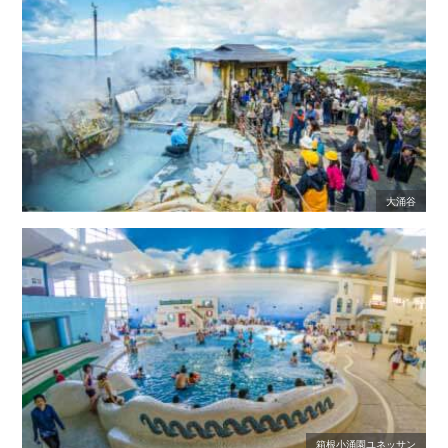
大涌谷
箱根小涌園ユネッサン