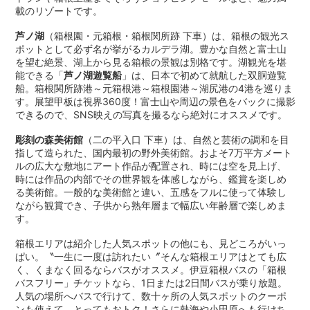
載のリゾートです。
芦ノ湖
（箱根園・元箱根・箱根関所跡 下車）は、箱根の観光ス
ポットとして必ず名が挙がるカルデラ湖。豊かな自然と富士山
を望む絶景、湖上から見る箱根の景観は別格です。湖観光を堪
能できる「
芦ノ湖遊覧船
」は、日本で初めて就航した双胴遊覧
船。箱根関所跡港～元箱根港～箱根園港～湖尻港の4港を巡りま
す。展望甲板は視界360度！富士山や周辺の景色をバックに撮影
できるので、SNS映えの写真を撮るなら絶対にオススメです。
彫刻の森美術館
（二の平入口 下車）は、自然と芸術の調和を目
指して造られた、国内最初の野外美術館。およそ7万平方メート
ルの広大な敷地にアート作品が配置され、時には空を見上げ、
時には作品の内部でその世界観を体感しながら、鑑賞を楽しめ
る美術館。一般的な美術館と違い、五感をフルに使って体験し
ながら観賞でき、子供から熟年層まで幅広い年齢層で楽しめま
す。
箱根エリアは紹介した人気スポットの他にも、見どころがいっ
ぱい。〝一生に一度は訪れたい〞そんな箱根エリアはとても広
く、くまなく回るならバスがオススメ。伊豆箱根バスの「箱根
バスフリー」チケットなら、1日または2日間バスが乗り放題。
人気の場所へバスで行けて、数十ヶ所の人気スポットのクーポ
ンも使えて、とってもおトク！さらに熱海や小田原へも行けち