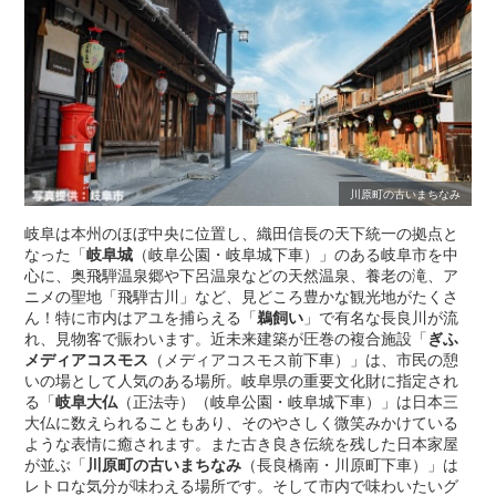
川原町の古いまちなみ
岐阜は本州のほぼ中央に位置し、織田信長の天下統一の拠点と
なった「
岐阜城
（岐阜公園・岐阜城下車）」のある岐阜市を中
心に、奥飛騨温泉郷や下呂温泉などの天然温泉、養老の滝、ア
ニメの聖地「飛騨古川」など、見どころ豊かな観光地がたくさ
ん！特に市内はアユを捕らえる「
鵜飼い
」で有名な長良川が流
れ、見物客で賑わいます。近未来建築が圧巻の複合施設「
ぎふ
メディアコスモス
（メディアコスモス前下車）」は、市民の憩
いの場として人気のある場所。岐阜県の重要文化財に指定され
る「
岐阜大仏
（正法寺）（岐阜公園・岐阜城下車）」は日本三
大仏に数えられることもあり、そのやさしく微笑みかけている
ような表情に癒されます。また古き良き伝統を残した日本家屋
が並ぶ「
川原町の古いまちなみ
（長良橋南・川原町下車）」は
レトロな気分が味わえる場所です。そして市内で味わいたいグ