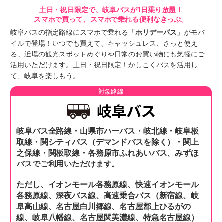
土日・祝日限定で、岐阜バスが1日乗り放題！
スマホで買って、スマホで乗れる便利なきっぷ。
岐阜バスの指定路線にスマホで乗れる「
ホリデーパス
」がモバ
イルで登場！いつでも買えて、キャッシュレス、さっと使え
る。近場の観光スポットめぐりや日常のお買い物にも気軽にご
活用いただけます。土日・祝日限定！かしこくバスを活用し
て、岐阜を楽しもう。
対象路線
岐阜バス全路線・山県市ハーバス・岐北線・岐阜板
取線・関シティバス（デマンドバスを除く）・関上
之保線・関板取線・各務原市ふれあいバス、みずほ
バスでご利用いただけます。
ただし、イオンモール各務原線、快速イオンモール
各務原線、深夜バス線、
高速乗合バス（新宿線、岐
阜高山線、名古屋白川郷線、名古屋郡上ひるがの
線、岐阜八幡線、名古屋関美濃線、特急名古屋線）