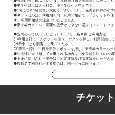
●豊岡のってECO（いこう）実施日（毎週金曜日）以外はご
●中学生以上は大人料金、小学生は小人料金です。
●1名につき1枚お買い求めください。但し、保護者同伴の小学
●キャンセルは、利用期間内・利用開始前で、「チケットを使う
す。利用開始後の返金はいたしません。
●乗車券カラーバー画面の提示ができない場合（スマートフォ
●豊岡のってECO（いこう）1日フリー乗車券 ご利用方法
(1)利用当日に「チケットを使う」ボタンを押し、利用開始し
(2)乗車口より順番にご乗車ください。
(3)降車の際に「1日乗車券」ボタンを押し、乗車券カラーバ
●区間外に乗り越して乗車される場合は、乗り越し区間の区間
●不正に使用された場合は、所定運賃及び増運賃をいただきま
●複数名で同時利用する場合は、同一行程に限ります。
チケット