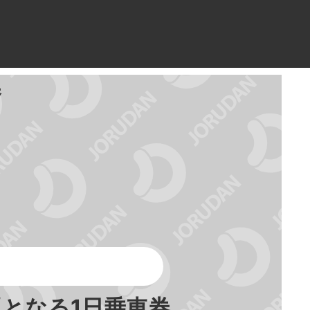
ら
券
となる1日乗車券。