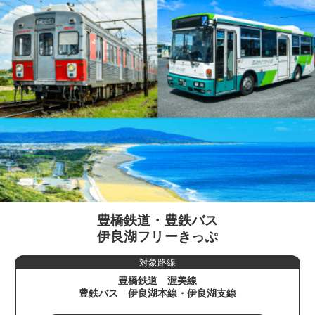
豊橋鉄道・豊鉄バス
伊良湖フリーきっぷ
対象路線
豊橋鉄道 渥美線
豊鉄バス 伊良湖本線・伊良湖支線