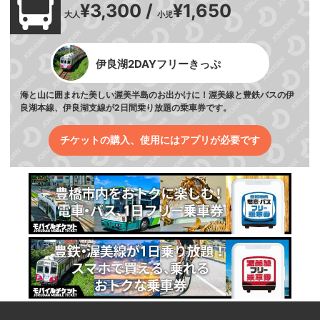
¥3,300 /
¥1,650
大人
小児
伊良湖2DAYフリーきっぷ
海と山に囲まれた美しい渥美半島のお出かけに！渥美線と豊鉄バスの伊
良湖本線、伊良湖支線が2日間乗り放題の乗車券です。
チケットの購入、使用にはアプリが必要です