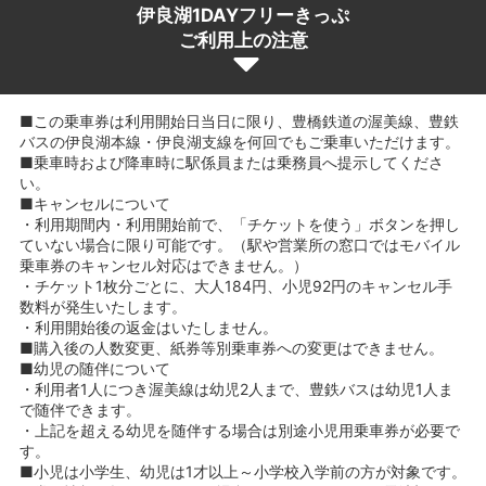
伊良湖1DAYフリーきっぷ
ご利用上の注意
■この乗車券は利用開始日当日に限り、豊橋鉄道の渥美線、豊鉄
バスの伊良湖本線・伊良湖支線を何回でもご乗車いただけます。
■乗車時および降車時に駅係員または乗務員へ提示してくださ
い。
■キャンセルについて
・利用期間内・利用開始前で、「チケットを使う」ボタンを押し
ていない場合に限り可能です。（駅や営業所の窓口ではモバイル
乗車券のキャンセル対応はできません。）
・チケット1枚分ごとに、大人184円、小児92円のキャンセル手
数料が発生いたします。
・利用開始後の返金はいたしません。
■購入後の人数変更、紙券等別乗車券への変更はできません。
■幼児の随伴について
・利用者1人につき渥美線は幼児2人まで、豊鉄バスは幼児1人ま
で随伴できます。
・上記を超える幼児を随伴する場合は別途小児用乗車券が必要で
す。
■小児は小学生、幼児は1才以上～小学校入学前の方が対象です。