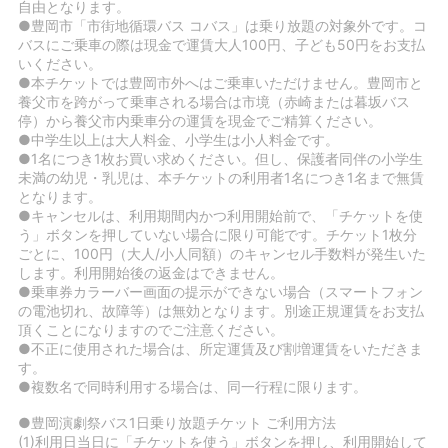
自由となります。
●豊岡市「市街地循環バス コバス」は乗り放題の対象外です。コ
バスにご乗車の際は現金で運賃大人100円、子ども50円をお支払
いください。
●本チケットでは豊岡市外へはご乗車いただけません。豊岡市と
養父市を跨がって乗車される場合は市境（赤崎または暮坂バス
停）から養父市内乗車分の運賃を現金でご精算ください。
●中学生以上は大人料金、小学生は小人料金です。
●1名につき1枚お買い求めください。但し、保護者同伴の小学生
未満の幼児・乳児は、本チケットの利用者1名につき1名まで無賃
となります。
●キャンセルは、利用期間内かつ利用開始前で、「チケットを使
う」ボタンを押していない場合に限り可能です。チケット1枚分
ごとに、100円（大人/小人同額）のキャンセル手数料が発生いた
します。利用開始後の返金はできません。
●乗車券カラーバー画面の提示ができない場合（スマートフォン
の電池切れ、故障等）は無効となります。別途正規運賃をお支払
頂くことになりますのでご注意ください。
●不正に使用された場合は、所定運賃及び割増運賃をいただきま
す。
●複数名で同時利用する場合は、同一行程に限ります。
●豊岡演劇祭バス1日乗り放題チケット ご利用方法
(1)利用日当日に「チケットを使う」ボタンを押し、利用開始して