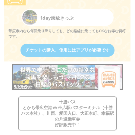
1day乗放きっぷ
帯広市内なら何回乗り降りしても、どの路線に乗ってもOKなお得な切符
です。
チケットの購入、使用にはアプリが必要です
十勝バス
とかち帯広空港⇔帯広駅バスターミナル（十勝
バス本社）、川西、愛国入口、大正本町、幸福駅
の片道乗車券
好評販売中！