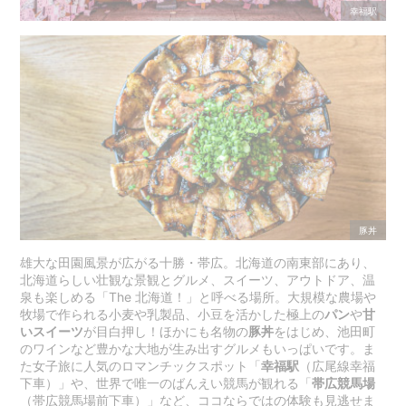
幸福駅
豚丼
雄大な田園風景が広がる十勝・帯広。北海道の南東部にあり、
北海道らしい壮観な景観とグルメ、スイーツ、アウトドア、温
泉も楽しめる「The 北海道！」と呼べる場所。大規模な農場や
牧場で作られる小麦や乳製品、小豆を活かした極上の
パン
や
甘
いスイーツ
が目白押し！ほかにも名物の
豚丼
をはじめ、池田町
のワインなど豊かな大地が生み出すグルメもいっぱいです。ま
た女子旅に人気のロマンチックスポット「
幸福駅
（広尾線幸福
下車）」や、世界で唯一のばんえい競馬が観れる「
帯広競馬場
（帯広競馬場前下車）」など、ココならではの体験も見逃せま