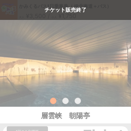
かみくるパス1日乗車券（JR北海道＋バス）
チケット販売終了
¥3,500 /
¥1,750
大人
小人
層雲峡 朝陽亭