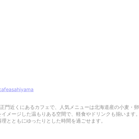
cafeasahiyama
は旭山動物園正門近くにあるカフェで、人気メニューは北海道産の小
をイメージした温もりある空間で、軽食やドリンクも揃います
料理とともにゆったりとした時間を過ごせます。