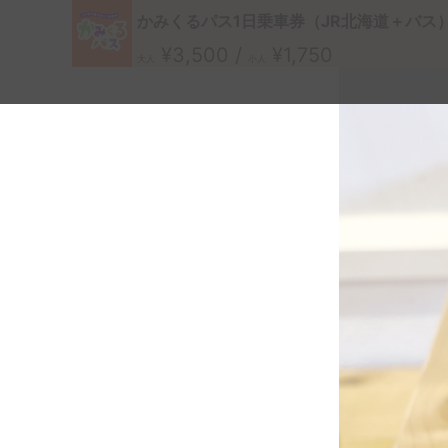
かみくるパス1日乗車券（JR北海道＋バス
¥3,500 /
¥1,750
大人
小人