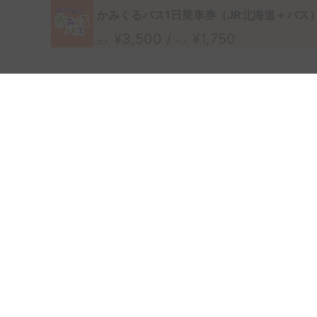
かみくるパス1日乗車券（JR北海道＋バス
¥3,500 /
¥1,750
大人
小人