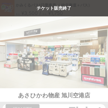
かみくるパス1日乗車券（JR北海道＋バス）
チケット販売終了
¥3,500 /
¥1,750
大人
小人
あさひかわ物産 旭川空港店