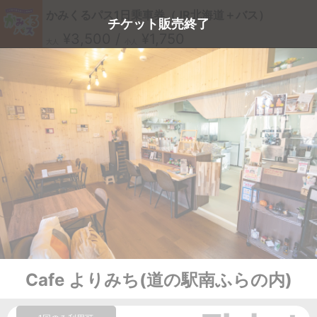
かみくるパス1日乗車券（JR北海道＋バス）
チケット販売終了
¥3,500 /
¥1,750
大人
小人
Cafe よりみち(道の駅南ふらの内)