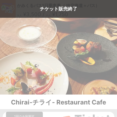
かみくるパス1日乗車券（JR北海道＋バス）
チケット販売終了
¥3,500 /
¥1,750
大人
小人
Chirai-チライ- Restaurant Cafe
1回のみ利用可