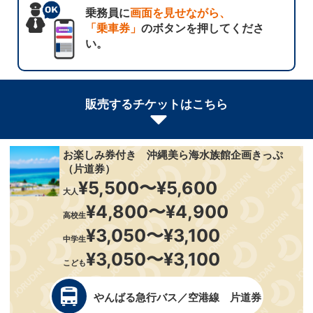
乗務員に
画面を見せながら、
「乗車券」
のボタンを押してくださ
い。
販売するチケットはこちら
お楽しみ券付き 沖縄美ら海水族館企画きっぷ
（片道券）
¥5,500〜¥5,600
大人
¥4,800〜¥4,900
高校生
¥3,050〜¥3,100
中学生
¥3,050〜¥3,100
こども
やんばる急行バス／空港線 片道券