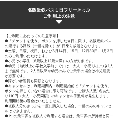
名阪近鉄バス１日フリーきっぷ
ご利用上の注意
【ご利用にあたっての注意事項】
●「チケットを使う」ボタンを押した当日に限り、名阪近鉄バス
の運行する路線（一部を除く）が1日乗り放題となります。
●土曜、日曜、祝日、および8月14日、15日、12月30日～1月3日
のみご利用いただけます。
●小児は小学生（6歳以上12歳未満）の方が対象です。
●幼児（1歳以上小学校入学前まで）は、大人・小児1人につき1人
まで無料です。2人目以降や幼児のみでご乗車の場合は小児運賃
が必要です。
●障がい者運賃も同額となります。
●キャンセルは、利用期間内・利用開始前で「チケットを使う」
ボタンを押していない場合に限り可能です。ご購入人数1名あた
り110円（大人・小児同額）のキャンセル手数料が発生します。
利用開始後の返金はいたしません。
●複数人分のきっぷを一度に購入した場合、一部のみのキャンセ
ルはできません。
●1つの乗車券を複数人で利用する場合は、乗車券の所持者と同一