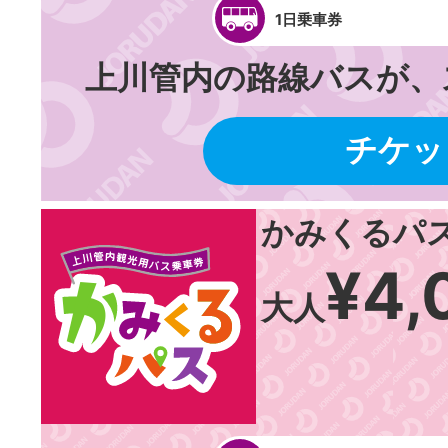
1日乗車券
上川管内の路線バスが、
チケッ
かみくるパ
¥4,
大人