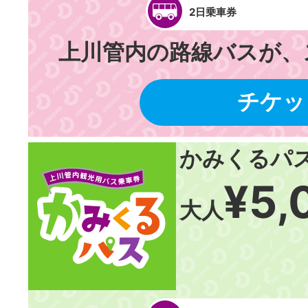
2日乗車券
上川管内の路線バスが、
チケッ
かみくるパ
¥5,
大人