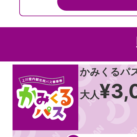
かみくるパス
¥3,
大人