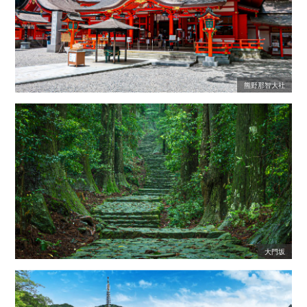
熊野那智大社
大門坂