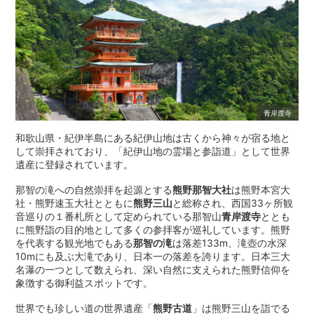
青岸渡寺
和歌山県・紀伊半島にある紀伊山地は古くから神々が宿る地と
して崇拝されており、「紀伊山地の霊場と参詣道」として世界
遺産に登録されています。
那智の滝への自然崇拝を起源とする
熊野那智大社
は熊野本宮大
社・熊野速玉大社とともに
熊野三山
と総称され、西国33ヶ所観
音巡りの１番札所として定められている那智山
青岸渡寺
ととも
に熊野詣の目的地として多くの参拝客が巡礼しています。熊野
を代表する観光地でもある
那智の滝
は落差133m、滝壺の水深
10mにも及ぶ大滝であり、日本一の落差を誇ります。日本三大
名瀑の一つとして数えられ、深い自然に支えられた熊野信仰を
象徴する御利益スポットです。
世界でも珍しい道の世界遺産「
熊野古道
」は熊野三山を詣でる