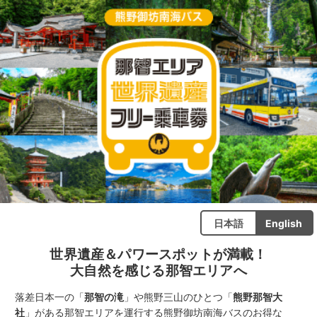
日本語
English
世界遺産＆パワースポットが満載！
大自然を感じる那智エリアへ
落差日本一の「
那智の滝
」や熊野三山のひとつ「
熊野那智大
社
」がある那智エリアを運行する熊野御坊南海バスのお得な