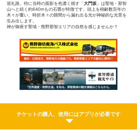
巡礼路。特に当時の面影を色濃く残す「
大門坂
」は聖地・那智
山へと続く約640mもの石畳が特徴です。頭上を樹齢数百年の
木々が覆い、時折木々の隙間から漏れ出る光が神秘的な光景を
生み出します。
神が御座す聖域・熊野那智エリアの自然を感じませんか？
チケットの購入、使用にはアプリが必要です