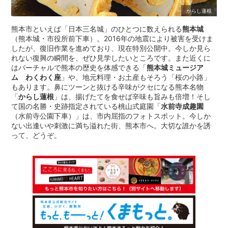
からし蓮根
熊本市といえば「日本三名城」のひとつに数えられる
熊本城
（熊本城・市役所前下車）。2016年の地震により被害を受けま
したが、復旧作業を進めており、現在特別公開中。今しか見ら
れない復興の瞬間を、ぜひ見学したいところです。また近くに
はバーチャルで熊本の歴史を体感できる「
熊本城ミュージア
ム わくわく座
」や、地元料理・お土産もそろう「桜の小路」
もあります。鼻にツーンと抜ける辛味がクセになる熊本名物
「
からし蓮根
」は、揚げたてを食せば辛味も旨みも倍増！そし
て国の名勝・史跡指定されている桃山式庭園「
水前寺成趣園
（水前寺公園下車）」は、市内屈指のフォトスポット。今しか
ない出逢いや刺激に満ち溢れた街、熊本市へ。大切な誰かを誘
って、どうぞ。