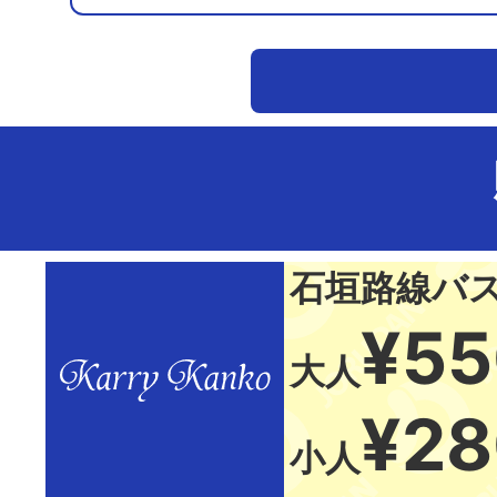
石垣路線バ
¥55
大人
¥28
小人