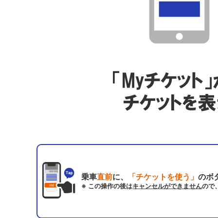
乗車
直前
に、
「チケットを使う」
のボ
※ この操作の後は
キャンセルができません
ので