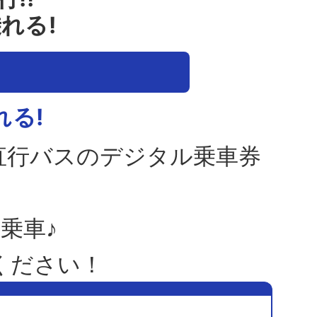
れる!
る!
直行バスのデジタル乗車券
乗車♪
ください！