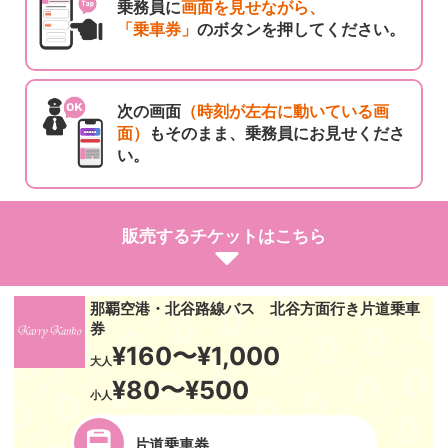
乗務員に
画面を見せながら、
「乗車券」
のボタンを押してください。
次の画面
（時刻が左右に動いている画
面）
もそのまま、乗務員にお見せくださ
い。
販売するチケットはこちら
那覇空港・北谷路線バス 北谷方面行き片道乗車
券
¥160〜¥1,000
大人
¥80〜¥500
小人
片道乗車券