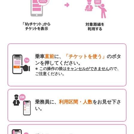
乗車
直前
に、
「チケットを使う」
のボタ
ンを押してください。
※ この操作の後は
キャンセルができません
ので、
ご注意ください。
乗務員に、
利用区間・人数
をお見せ下さ
い。