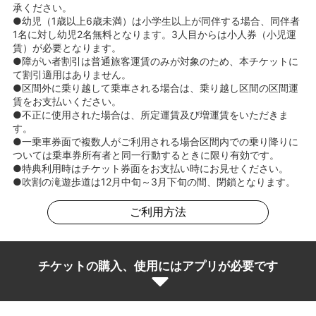
承ください。
●幼児（1歳以上6歳未満）は小学生以上が同伴する場合、同伴者
1名に対し幼児2名無料となります。3人目からは小人券（小児運
賃）が必要となります。
●障がい者割引は普通旅客運賃のみが対象のため、本チケットに
て割引適用はありません。
●区間外に乗り越して乗車される場合は、乗り越し区間の区間運
賃をお支払いください。
●不正に使用された場合は、所定運賃及び増運賃をいただきま
す。
●一乗車券面で複数人がご利用される場合区間内での乗り降りに
ついては乗車券所有者と同一行動するときに限り有効です。
●特典利用時はチケット券面をお支払い時にお見せください。
●吹割の滝遊歩道は12月中旬～3月下旬の間、閉鎖となります。
ご利用方法
チケットの購入、使用にはアプリが必要です