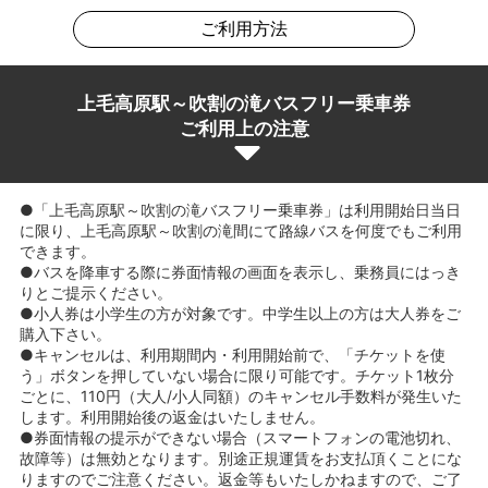
ご利用方法
上毛高原駅～吹割の滝バスフリー乗車券
ご利用上の注意
●「上毛高原駅～吹割の滝バスフリー乗車券」は利用開始日当日
に限り、上毛高原駅～吹割の滝間にて路線バスを何度でもご利用
できます。
●バスを降車する際に券面情報の画面を表示し、乗務員にはっき
りとご提示ください。
●小人券は小学生の方が対象です。中学生以上の方は大人券をご
購入下さい。
●キャンセルは、利用期間内・利用開始前で、「チケットを使
う」ボタンを押していない場合に限り可能です。チケット1枚分
ごとに、110円（大人/小人同額）のキャンセル手数料が発生いた
します。利用開始後の返金はいたしません。
●券面情報の提示ができない場合（スマートフォンの電池切れ、
故障等）は無効となります。別途正規運賃をお支払頂くことにな
りますのでご注意ください。返金等もいたしかねますので、ご了