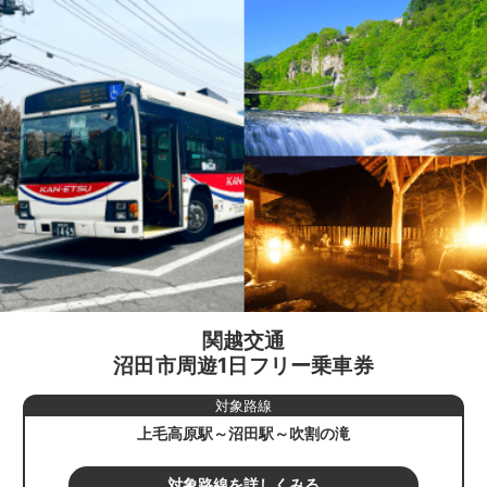
関越交通
沼田市周遊1日フリー乗車券
対象路線
上毛高原駅～沼田駅～吹割の滝
対象路線を詳しくみる