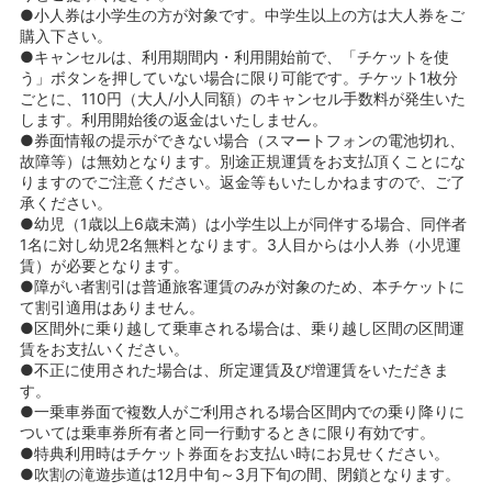
●小人券は小学生の方が対象です。中学生以上の方は大人券をご
購入下さい。
●キャンセルは、利用期間内・利用開始前で、「チケットを使
う」ボタンを押していない場合に限り可能です。チケット1枚分
ごとに、110円（大人/小人同額）のキャンセル手数料が発生いた
します。利用開始後の返金はいたしません。
●券面情報の提示ができない場合（スマートフォンの電池切れ、
故障等）は無効となります。別途正規運賃をお支払頂くことにな
りますのでご注意ください。返金等もいたしかねますので、ご了
承ください。
●幼児（1歳以上6歳未満）は小学生以上が同伴する場合、同伴者
1名に対し幼児2名無料となります。3人目からは小人券（小児運
賃）が必要となります。
●障がい者割引は普通旅客運賃のみが対象のため、本チケットに
て割引適用はありません。
●区間外に乗り越して乗車される場合は、乗り越し区間の区間運
賃をお支払いください。
●不正に使用された場合は、所定運賃及び増運賃をいただきま
す。
●一乗車券面で複数人がご利用される場合区間内での乗り降りに
ついては乗車券所有者と同一行動するときに限り有効です。
●特典利用時はチケット券面をお支払い時にお見せください。
●吹割の滝遊歩道は12月中旬～3月下旬の間、閉鎖となります。