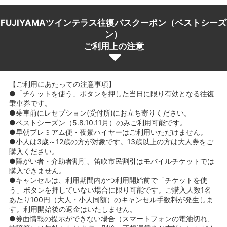
FUJIYAMAツインテラス往復バスクーポン（ベストシーズ
ン）
ご利用上の注意
【ご利用にあたっての注意事項】
●「チケットを使う」ボタンを押した当日に限り有効となる往復
乗車券です。
●乗車前にレセプション(受付所)にお立ち寄りください。
●ベストシーズン（5.8.10.11月）のみご利用可能です。
●早朝プレミアム便・夜景ハイヤーはご利用いただけません。
●小人は3歳～12歳の方が対象です。13歳以上の方は大人券をご
購入ください。
●障がい者・介助者割引、笛吹市民割引はモバイルチケットでは
購入できません。
●キャンセルは、利用期間内かつ利用開始前で「チケットを使
う」ボタンを押していない場合に限り可能です。ご購入人数1名
あたり100円（大人・小人同額）のキャンセル手数料が発生しま
す。利用開始後の返金はいたしません。
●券面情報の提示ができない場合（スマートフォンの電池切れ、