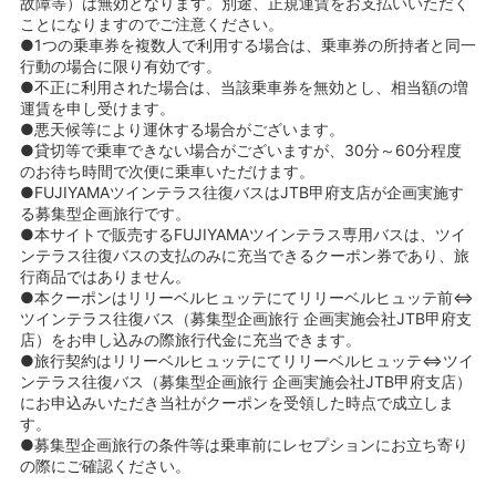
故障等）は無効となります。別途、正規運賃をお支払いいただく
ことになりますのでご注意ください。
●1つの乗車券を複数人で利用する場合は、乗車券の所持者と同一
行動の場合に限り有効です。
●不正に利用された場合は、当該乗車券を無効とし、相当額の増
運賃を申し受けます。
●悪天候等により運休する場合がございます。
●貸切等で乗車できない場合がございますが、30分～60分程度
のお待ち時間で次便に乗車いただけます。
●FUJIYAMAツインテラス往復バスはJTB甲府支店が企画実施す
る募集型企画旅行です。
●本サイトで販売するFUJIYAMAツインテラス専用バスは、ツイ
ンテラス往復バスの支払のみに充当できるクーポン券であり、旅
行商品ではありません。
●本クーポンはリリーベルヒュッテにてリリーベルヒュッテ前⇔
ツインテラス往復バス（募集型企画旅行 企画実施会社JTB甲府支
店）をお申し込みの際旅行代金に充当できます。
●旅行契約はリリーベルヒュッテにてリリーベルヒュッテ⇔ツイ
ンテラス往復バス（募集型企画旅行 企画実施会社JTB甲府支店）
にお申込みいただき当社がクーポンを受領した時点で成立しま
す。
●募集型企画旅行の条件等は乗車前にレセプションにお立ち寄り
の際にご確認ください。