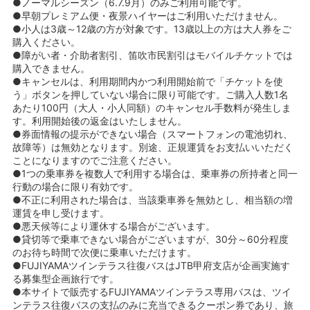
●ノーマルシーズン（6.7.9月）のみご利用可能です。
●早朝プレミアム便・夜景ハイヤーはご利用いただけません。
●小人は3歳～12歳の方が対象です。13歳以上の方は大人券をご
購入ください。
●障がい者・介助者割引、笛吹市民割引はモバイルチケットでは
購入できません。
●キャンセルは、利用期間内かつ利用開始前で「チケットを使
う」ボタンを押していない場合に限り可能です。ご購入人数1名
あたり100円（大人・小人同額）のキャンセル手数料が発生しま
す。利用開始後の返金はいたしません。
●券面情報の提示ができない場合（スマートフォンの電池切れ、
故障等）は無効となります。別途、正規運賃をお支払いいただく
ことになりますのでご注意ください。
●1つの乗車券を複数人で利用する場合は、乗車券の所持者と同一
行動の場合に限り有効です。
●不正に利用された場合は、当該乗車券を無効とし、相当額の増
運賃を申し受けます。
●悪天候等により運休する場合がございます。
●貸切等で乗車できない場合がございますが、30分～60分程度
のお待ち時間で次便に乗車いただけます。
●FUJIYAMAツインテラス往復バスはJTB甲府支店が企画実施す
る募集型企画旅行です。
●本サイトで販売するFUJIYAMAツインテラス専用バスは、ツイ
ンテラス往復バスの支払のみに充当できるクーポン券であり、旅