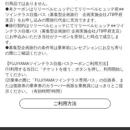
行商品ではありません。
●本クーポンはリリーベルヒュッテにてリリーベルヒュッテ前⇔
ツインテラス往復バス（募集型企画旅行 企画実施会社JTB甲府
支店）をお申し込みの際旅行代金に充当できます。
●旅行契約はリリーベルヒュッテにてリリーベルヒュッテ⇔ツイ
ンテラス往復バス（募集型企画旅行 企画実施会社JTB甲府支店）
にお申込みいただき当社がクーポンを受領した時点で成立しま
す。
●募集型企画旅行の条件等は乗車前にレセプションにお立ち寄り
の際にご確認ください。
【FUJIYAMAツインテラス往復バスクーポンご利用方法】
(1)利用する当日に「チケットを使う」ボタンを押し、利用開始し
てください。
(2)乗車の際に「FUJIYAMAツインテラス専用バス」の往路券、ま
たは復路券の乗車券のカラーバー画面を乗務員にはっきりとご提
示ください。（有効時間1時間）
ご利用方法