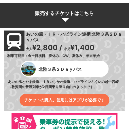
販売するチケットはこちら
あいの風・ＩＲ・ハピライン連携 北陸３県２Ｄａ
ｙパス
¥2,800 /
¥1,400
大人
小児
利用可能日：金土日祝日、春休み、GW、夏休み、年末年始
北陸３県２Ｄａｙパス
あいの風とやま鉄道、ＩＲいしかわ鉄道、ハピラインふくいの越中宮崎
～敦賀間の普通列車が2日間乗り降り自由のきっぷです。
チケットの購入、使用にはアプリが必要です