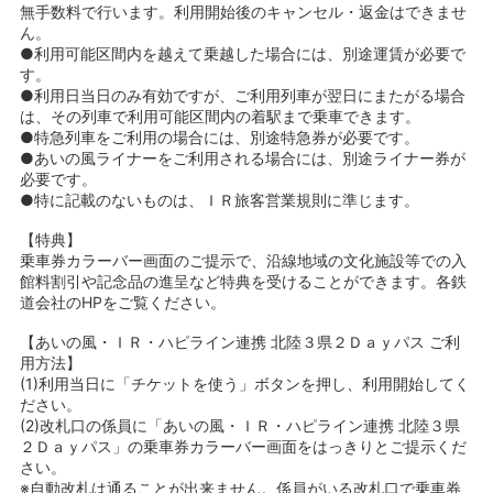
無手数料で行います。利用開始後のキャンセル・返金はできませ
ん。
●利用可能区間内を越えて乗越した場合には、別途運賃が必要で
す。
●利用日当日のみ有効ですが、ご利用列車が翌日にまたがる場合
は、その列車で利用可能区間内の着駅まで乗車できます。
●特急列車をご利用の場合には、別途特急券が必要です。
●あいの風ライナーをご利用される場合には、別途ライナー券が
必要です。
●特に記載のないものは、ＩＲ旅客営業規則に準じます。
【特典】
乗車券カラーバー画面のご提示で、沿線地域の文化施設等での入
館料割引や記念品の進呈など特典を受けることができます。各鉄
道会社のHPをご覧ください。
【あいの風・ＩＲ・ハピライン連携 北陸３県２Ｄａｙパス ご利
用方法】
(1)利用当日に「チケットを使う」ボタンを押し、利用開始してく
ださい。
(2)改札口の係員に「あいの風・ＩＲ・ハピライン連携 北陸３県
２Ｄａｙパス」の乗車券カラーバー画面をはっきりとご提示くだ
さい。
※自動改札は通ることが出来ません。係員がいる改札口で乗車券