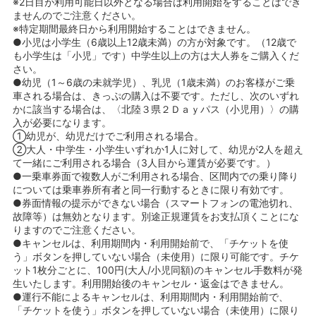
※2日目が利用可能日以外となる場合は利用開始をすることはでき
ませんのでご注意ください。
※特定期間最終日から利用開始することはできません。
●小児は小学生（6歳以上12歳未満）の方が対象です。（12歳で
も小学生は「小児」です）中学生以上の方は大人券をご購入くだ
さい。
●幼児（1～6歳の未就学児）、乳児（1歳未満）のお客様がご乗
車される場合は、きっぷの購入は不要です。ただし、次のいずれ
かに該当する場合は、〈北陸３県２Ｄａｙパス（小児用）〉の購
入が必要になります。
①幼児が、幼児だけでご利用される場合。
②大人・中学生・小学生いずれか1人に対して、幼児が2人を超え
て一緒にご利用される場合（3人目から運賃が必要です。）
●一乗車券面で複数人がご利用される場合、区間内での乗り降り
については乗車券所有者と同一行動するときに限り有効です。
●券面情報の提示ができない場合（スマートフォンの電池切れ、
故障等）は無効となります。別途正規運賃をお支払頂くことにな
りますのでご注意ください。
●キャンセルは、利用期間内・利用開始前で、「チケットを使
う」ボタンを押していない場合（未使用）に限り可能です。チケ
ット1枚分ごとに、100円(大人/小児同額)のキャンセル手数料が発
生いたします。利用開始後のキャンセル・返金はできません。
●運行不能によるキャンセルは、利用期間内・利用開始前で、
「チケットを使う」ボタンを押していない場合（未使用）に限り