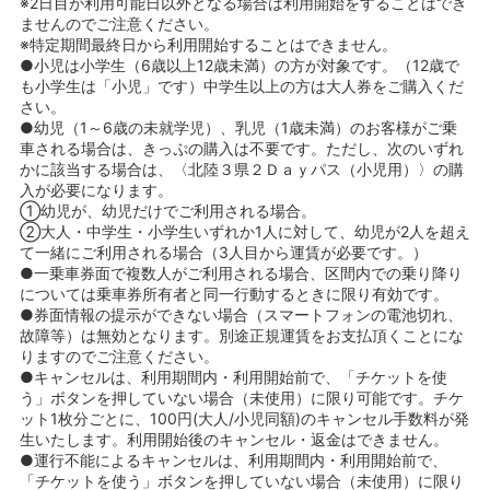
※2日目が利用可能日以外となる場合は利用開始をすることはでき
ませんのでご注意ください。
※特定期間最終日から利用開始することはできません。
●小児は小学生（6歳以上12歳未満）の方が対象です。（12歳で
も小学生は「小児」です）中学生以上の方は大人券をご購入くだ
さい。
●幼児（1～6歳の未就学児）、乳児（1歳未満）のお客様がご乗
車される場合は、きっぷの購入は不要です。ただし、次のいずれ
かに該当する場合は、〈北陸３県２Ｄａｙパス（小児用）〉の購
入が必要になります。
①幼児が、幼児だけでご利用される場合。
②大人・中学生・小学生いずれか1人に対して、幼児が2人を超え
て一緒にご利用される場合（3人目から運賃が必要です。）
●一乗車券面で複数人がご利用される場合、区間内での乗り降り
については乗車券所有者と同一行動するときに限り有効です。
●券面情報の提示ができない場合（スマートフォンの電池切れ、
故障等）は無効となります。別途正規運賃をお支払頂くことにな
りますのでご注意ください。
●キャンセルは、利用期間内・利用開始前で、「チケットを使
う」ボタンを押していない場合（未使用）に限り可能です。チケ
ット1枚分ごとに、100円(大人/小児同額)のキャンセル手数料が発
生いたします。利用開始後のキャンセル・返金はできません。
●運行不能によるキャンセルは、利用期間内・利用開始前で、
「チケットを使う」ボタンを押していない場合（未使用）に限り