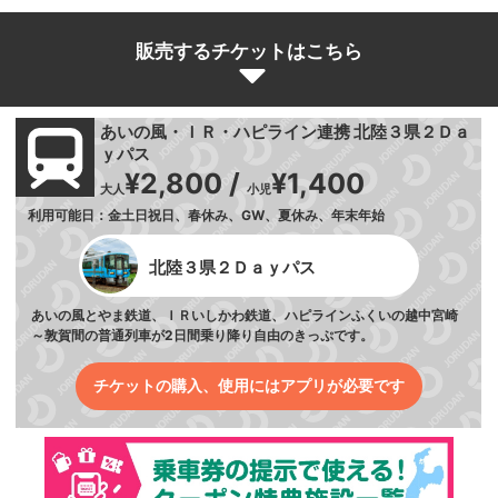
販売するチケットはこちら
あいの風・ＩＲ・ハピライン連携 北陸３県２Ｄａ
ｙパス
¥2,800 /
¥1,400
大人
小児
利用可能日：金土日祝日、春休み、GW、夏休み、年末年始
北陸３県２Ｄａｙパス
あいの風とやま鉄道、ＩＲいしかわ鉄道、ハピラインふくいの越中宮崎
～敦賀間の普通列車が2日間乗り降り自由のきっぷです。
チケットの購入、使用にはアプリが必要です