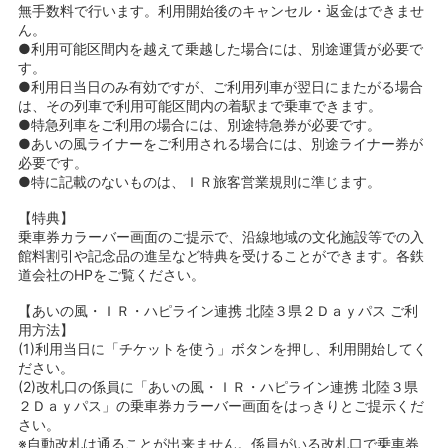
無手数料で行います。利用開始後のキャンセル・返金はできませ
ん。
●利用可能区間内を越えて乗越した場合には、別途運賃が必要で
す。
●利用日当日のみ有効ですが、ご利用列車が翌日にまたがる場合
は、その列車で利用可能区間内の着駅まで乗車できます。
●特急列車をご利用の場合には、別途特急券が必要です。
●あいの風ライナーをご利用される場合には、別途ライナー券が
必要です。
●特に記載のないものは、ＩＲ旅客営業規則に準じます。
【特典】
乗車券カラーバー画面のご提示で、沿線地域の文化施設等での入
館料割引や記念品の進呈など特典を受けることができます。各鉄
道会社のHPをご覧ください。
【あいの風・ＩＲ・ハピライン連携 北陸３県２Ｄａｙパス ご利
用方法】
(1)利用当日に「チケットを使う」ボタンを押し、利用開始してく
ださい。
(2)改札口の係員に「あいの風・ＩＲ・ハピライン連携 北陸３県
２Ｄａｙパス」の乗車券カラーバー画面をはっきりとご提示くだ
さい。
※自動改札は通ることが出来ません。係員がいる改札口で乗車券