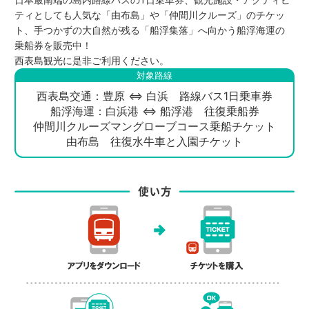
ティとしても人気な「由布島」や「仲間川クルーズ」のチケッ
ト、手つかずの大自然が残る「船浮集落」へ向かう船浮海運の
乗船券を販売中！
西表島観光に是非ご利用ください。
対象路線
西表島交通：豊原 ⇔ 白浜 路線バス1日乗車券
船浮海運：白浜港 ⇔ 船浮港 往復乗船券
仲間川クルーズマングローブコース乗船チケット
由布島 往復水牛車と入園チケット