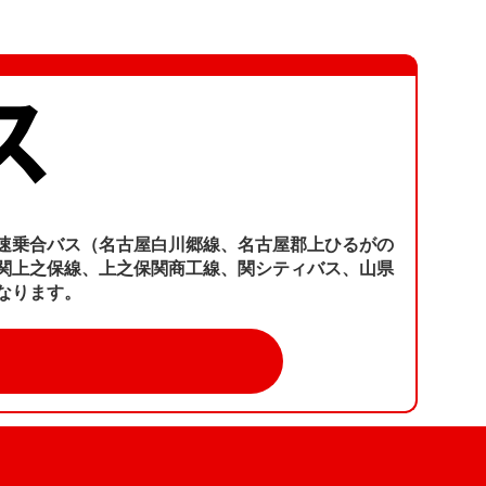
速乗合バス（名古屋白川郷線、名古屋郡上ひるがの
関上之保線、上之保関商工線、関シティバス、山県
なります。
ら