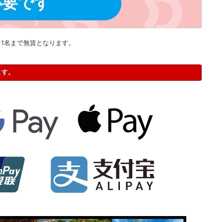
必要です
き1名まで無賃となります。
ます。