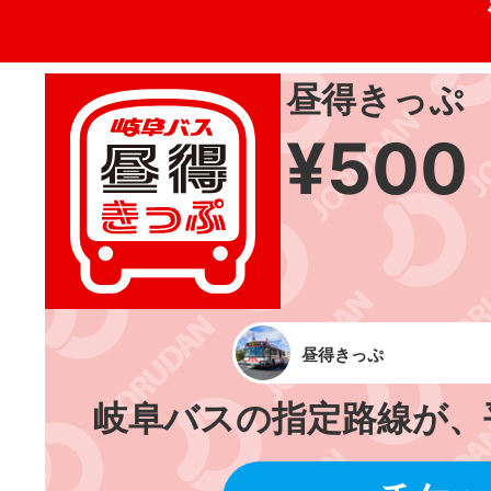
昼得きっぷ
¥500
昼得きっぷ
岐阜バスの指定路線が、