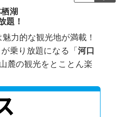
本栖湖
放題！
は魅力的な観光地が満載！
スが乗り放題になる「
河口
山麓の観光をとことん楽