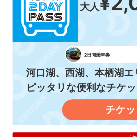
¥2,
大人
2日間乗車券
河口湖、西湖、本栖湖エ
ピッタリな便利なチケッ
チケッ