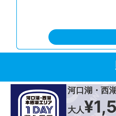
河口湖・西湖
¥1,
大人