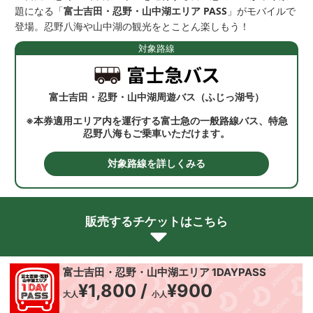
題になる「
富士吉田・忍野・山中湖エリア PASS
」がモバイルで
登場。忍野八海や山中湖の観光をとことん楽しもう！
対象路線
富士吉田・忍野・山中湖周遊バス（ふじっ湖号）
※本券適用エリア内を運行する富士急の一般路線バス、特急
忍野八海もご乗車いただけます。
対象路線を詳しくみる
販売するチケットはこちら
富士吉田・忍野・山中湖エリア 1DAYPASS
¥1,800 /
¥900
大人
小人