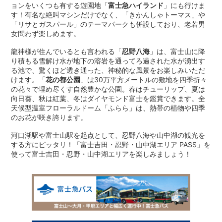
ョンをいくつも有する遊園地「
富士急ハイランド
」にも行けま
す！有名な絶叫マシンだけでなく、「きかんしゃトーマス」や
「リサとガスパール」のテーマパークも併設しており、老若男
女問わず楽しめます。
龍神様が住んでいるとも言われる「
忍野八海
」は、富士山に降
り積もる雪解け水が地下の溶岩を通ってろ過された水が湧出す
る池で、驚くほど透き通った、神秘的な風景をお楽しみいただ
けます。「
花の都公園
」は30万平方メートルの敷地を四季折々
の花々で埋め尽くす自然豊かな公園。春はチューリップ、夏は
向日葵、秋は紅葉、冬はダイヤモンド富士を鑑賞できます。全
天候型温室フローラルドーム「ふらら」は、熱帯の植物や四季
のお花が咲き誇ります。
河口湖駅や富士山駅を起点として、忍野八海や山中湖の観光を
する方にピッタリ！「富士吉田・忍野・山中湖エリア PASS」を
使って富士吉田・忍野・山中湖エリアを楽しみましょう！