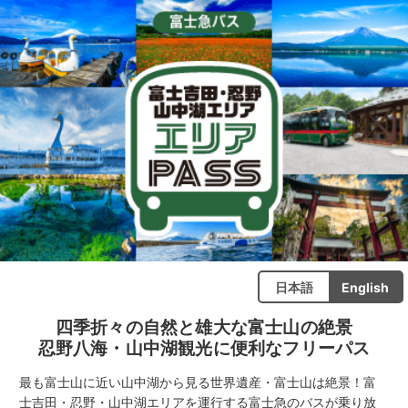
日本語
English
四季折々の自然と雄大な富士山の絶景
忍野八海・山中湖観光に便利なフリーパス
最も富士山に近い山中湖から見る世界遺産・富士山は絶景！富
士吉田・忍野・山中湖エリアを運行する富士急のバスが乗り放