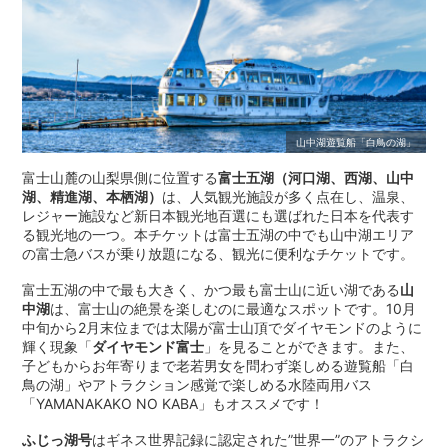
山中湖遊覧船「白鳥の湖」
富士山麓の山梨県側に位置する
富士五湖（河口湖、西湖、山中
湖、精進湖、本栖湖）
は、人気観光施設が多く点在し、温泉、
レジャー施設など新日本観光地百選にも選ばれた日本を代表す
る観光地の一つ。本チケットは富士五湖の中でも山中湖エリア
の富士急バスが乗り放題になる、観光に便利なチケットです。
富士五湖の中で最も大きく、かつ最も富士山に近い湖である
山
中湖
は、富士山の絶景を楽しむのに最適なスポットです。10月
中旬から2月末位までは太陽が富士山頂でダイヤモンドのように
輝く現象「
ダイヤモンド富士
」を見ることができます。また、
子どもからお年寄りまで老若男女を問わず楽しめる遊覧船「白
鳥の湖」やアトラクション感覚で楽しめる水陸両用バス
「YAMANAKAKO NO KABA」もオススメです！
ふじっ湖号
はギネス世界記録に認定された”世界一”のアトラクシ