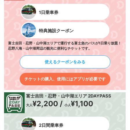
1日乗車券
特典施設クーポン
富士吉田・忍野・山中湖エリアで運行する富士急のバスが1日乗り放題！
忍野八海・山中湖周辺の観光に便利なチケットです。
使えるクーポンをみる
チケットの購入、使用にはアプリが必要です
富士吉田・忍野・山中湖エリア 2DAYPASS
¥2,200 /
¥1,100
大人
小人
2日間乗車券