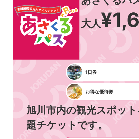
あさくるパスP
¥1,
大人
1日券
お得な優待券
旭川市内の観光スポット
題チケットです。