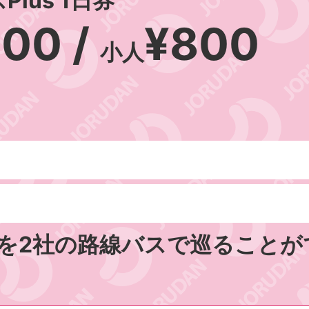
lus 1日券
600 /
¥800
小人
を2社の路線バスで巡ることが