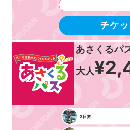
チケッ
あさくるパスP
¥2,
大人
2日券