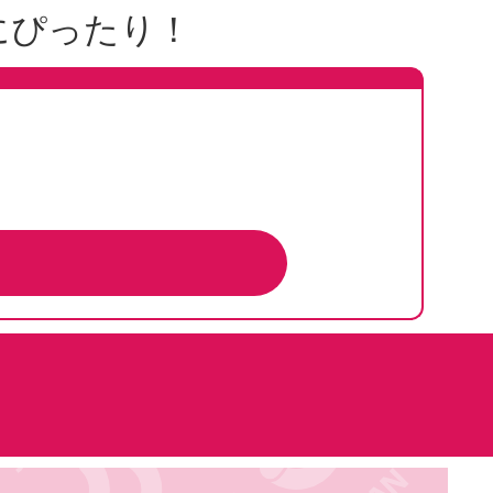
にぴったり！
ら