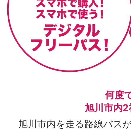
何度
旭川市内2
旭川市内を走る路線バスが